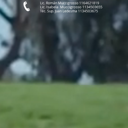
Lic. Román Muccigrosso 1164621819
Lic. Isabela Muccigrosso 1134503655
Té
c. Sup. Juan Ledesma 1134503675